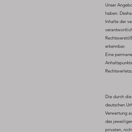
Unser Angebot
haben. Deshal
Inhalte der ve
verantwortlic
Rechtsverstöß
erkennbar.
Eine permanen
Anhaltspunkte
Rechtsverletz
Die durch die
deutschen Urh
Verwertung au
des jeweilige
privaten, nic