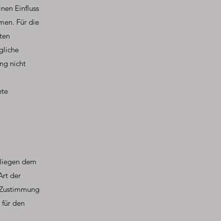
inen Einfluss
men. Für die
iten
gliche
ng nicht
ete
erliegen dem
Art der
n Zustimmung
 für den