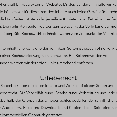
 enthält Links zu externen Websites Dritter, auf deren Inhalte wir ke
b können wir für diese fremden Inhalte auch keine Gewähr überneh
rlinkten Seiten ist stets der jeweilige Anbieter oder Betreiber der Se
h. Die verlinkten Seiten wurden zum Zeitpunkt der Verlinkung auf mö
e überprüft. Rechtswidrige Inhalte waren zum Zeitpunkt der Verlinku
te inhaltliche Kontrolle der verlinkten Seiten ist jedoch ohne konkr
 einer Rechtsverletzung nicht zumutbar. Bei Bekanntwerden von
ungen werden wir derartige Links umgehend entfernen.
Urheberrecht
 Seitenbetreiber erstellten Inhalte und Werke auf diesen Seiten unt
eberrecht. Die Vervielfältigung, Bearbeitung, Verbreitung und jede 
ßerhalb der Grenzen des Urheberrechtes bedürfen der schriftliche
n Autors bzw. Erstellers. Downloads und Kopien dieser Seite sind nur
ht kommerziellen Gebrauch gestattet.