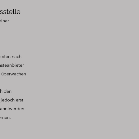
sstelle
einer
Seiten nach
nsteanbieter
zu überwachen
ch den
 jedoch erst
ekanntwerden
rnen.