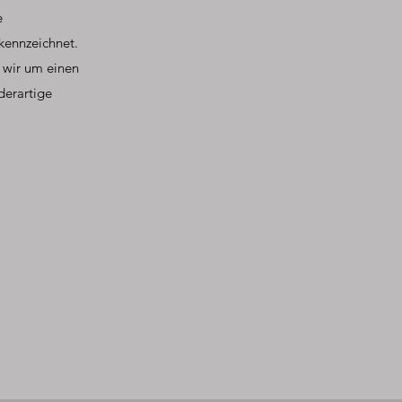
e
ekennzeichnet.
 wir um einen
derartige